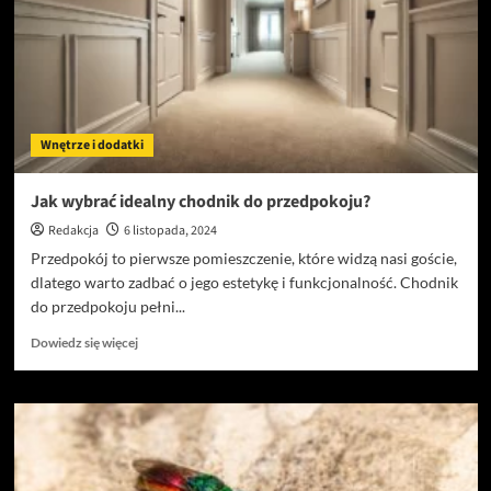
idealne
rozwiązanie
dla
każdego
ogrodu
Wnętrze i dodatki
Jak wybrać idealny chodnik do przedpokoju?
Redakcja
6 listopada, 2024
Przedpokój to pierwsze pomieszczenie, które widzą nasi goście,
dlatego warto zadbać o jego estetykę i funkcjonalność. Chodnik
do przedpokoju pełni...
Dowiedz
Dowiedz się więcej
się
więcej
o
Jak
wybrać
idealny
chodnik