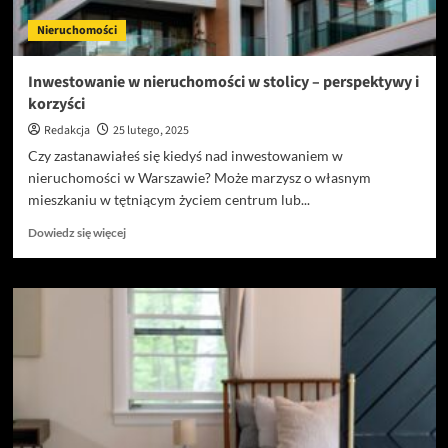
Nieruchomości
Inwestowanie w nieruchomości w stolicy – perspektywy i
korzyści
Redakcja
25 lutego, 2025
Czy zastanawiałeś się kiedyś nad inwestowaniem w
nieruchomości w Warszawie? Może marzysz o własnym
mieszkaniu w tętniącym życiem centrum lub...
Dowiedz
Dowiedz się więcej
się
więcej
o
Inwestowanie
w
nieruchomości
w
stolicy
–
perspektywy
i