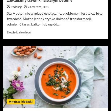
Zakładamy trawnik na starym betonie
Redakcja
23 czerwca, 2023
Stary beton nie wygląda estetycznie, problemem jest także jego
twardość. Można jednak szybko dokonać transformacji,
odmienić taras, balkon lub ogród....
Dowiedz
Dowiedz się więcej
się
więcej
o
Zakładamy
trawnik
na
starym
betonie
Wnętrze i dodatki