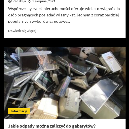
Redakcja
9 sierpnia, 2023
Współczesny rynek nieruchomości oferuje wiele rozwiązań dla
osób pragnących posiadać własny kąt. Jednym z coraz bardziej
popularnych wyborów są gotowe...
Dowiedz
Dowiedz się więcej
się
więcej
o
Zalety
i
wady
zakupu
gotowego
domu
Informacje
Jakie odpady można zaliczyć do gabarytów?