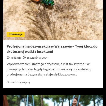
do
przedpokoju?
Informacje
Profesjonalna dezynsekcja w Warszawie – Twój klucz do
skutecznej walki z insektami
Redakcja
18 września, 2024
Wprowadzenie: Dlaczego dezynsekcja jest tak istotna? W
dzisiejszych czasach, gdy higiena i zdrowie są priorytetem,
profesjonalna dezynsekcja staje się kluczowym...
Dowiedz
Dowiedz się więcej
się
więcej
o
Profesjonalna
dezynsekcja