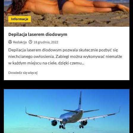
Informacje
Depilacja laserem diodowym
Redakcja
18 grudnia, 2022
Depilacja laserem diodowym pozwala skutecznie pozbyć się
niechcianego owłosienia. Zabiegi można wykonywać niemalże
w każdym miejscu na ciele, dzięki czemu...
Dowiedz
Dowiedz się więcej
się
więcej
o
Depilacja
laserem
diodowym