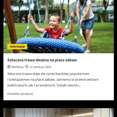
w
Warszawie
–
Twój
klucz
do
skutecznej
walki
z
Informacje
insektami
Sztuczna trawa idealna na place zabaw
Redakcja
21 czerwca, 2024
Sztuczna trawa staje się coraz bardziej popularnym
rozwiązaniem na place zabaw, zarówno w przestrzeniach
publicznych, jak i prywatnych. Dzięki swoim...
Dowiedz
Dowiedz się więcej
się
więcej
o
Sztuczna