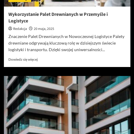
Wykorzystanie Palet Drewnianych w Przemyśle i
Logistyce
Redakcja
20 maja, 2025
Znaczenie Palet Drewnianych w Nowoczesnej Logistyce Palety
drewniane odgrywają kluczową rolę w dzisiejszym świecie
logistyki i transportu. Dzięki swojej uniwersalności...
Dowiedz
Dowiedz się więcej
się
więcej
o
Wykorzystanie
Palet
Drewnianych
w
Przemyśle
i
Logistyce