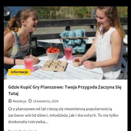
więcej
o
5
pomysłów
na
zastosowanie
mikrocementu
w
kuchni,
które
odmienią
Twoje
wnętrze.
Informacje
Gdzie Kupić Gry Planszowe: Twoja Przygoda Zaczyna Się
Tutaj
Redakcja
24 kwietnia, 2024
Gry planszowe od lat cieszą się niezmienną popularnością
zarówno wśród dzieci, młodzieży, jak i dorosłych. To nie tylko
doskonała rozrywka,...
Dowiedz