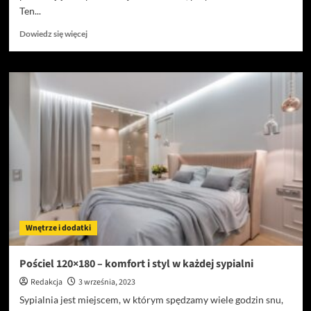
Ten...
Dowiedz
Dowiedz się więcej
się
więcej
o
Kocyk
Minky:
Miękki
Dotyk
Luksusu
w
Twoim
Domu
Wnętrze i dodatki
Pościel 120×180 – komfort i styl w każdej sypialni
Redakcja
3 września, 2023
Sypialnia jest miejscem, w którym spędzamy wiele godzin snu,