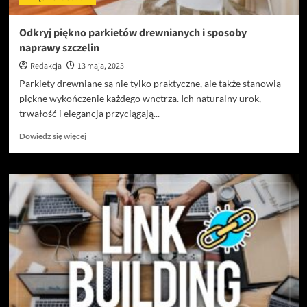
Odkryj piękno parkietów drewnianych i sposoby
naprawy szczelin
Redakcja
13 maja, 2023
Parkiety drewniane są nie tylko praktyczne, ale także stanowią
piękne wykończenie każdego wnętrza. Ich naturalny urok,
trwałość i elegancja przyciągają...
Dowiedz
Dowiedz się więcej
się
więcej
o
Odkryj
piękno
parkietów
drewnianych
i
sposoby
naprawy
szczelin