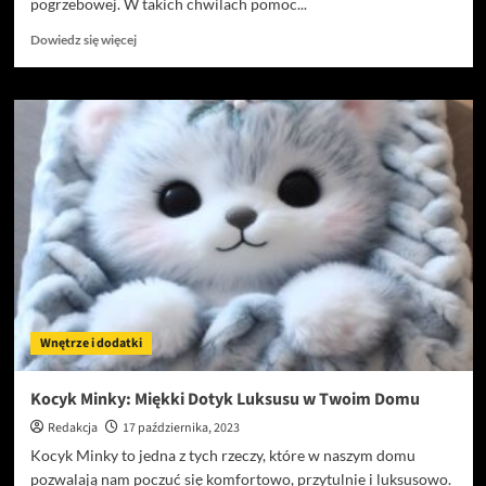
pogrzebowej. W takich chwilach pomoc...
Dowiedz
Dowiedz się więcej
się
więcej
o
Usługi
Pogrzebowe
w
Warszawie
i
Okolicach
Wnętrze i dodatki
Kocyk Minky: Miękki Dotyk Luksusu w Twoim Domu
Redakcja
17 października, 2023
Kocyk Minky to jedna z tych rzeczy, które w naszym domu
pozwalają nam poczuć się komfortowo, przytulnie i luksusowo.