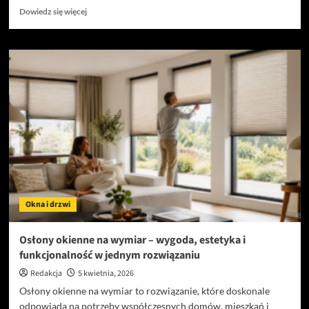
Dowiedz
Dowiedz się więcej
się
więcej
o
Czy
warto
otworzyć
kontener
gastronomiczny?
Okna i drzwi
Osłony okienne na wymiar – wygoda, estetyka i
funkcjonalność w jednym rozwiązaniu
Redakcja
5 kwietnia, 2026
Osłony okienne na wymiar to rozwiązanie, które doskonale
odpowiada na potrzeby współczesnych domów, mieszkań i