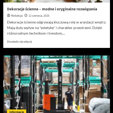
Dekoracje ścienne – modne i oryginalne rozwiązania
Redakcja
12 czerwca, 2025
Dekoracje ścienne odgrywają kluczową rolę w aranżacji wnętrz.
Mają duży wpływ na *estetykę* i charakter przestrzeni. Dzięki
różnorodnym technikom i trendom,...
Dowiedz
Dowiedz się więcej
się
więcej
o
Dekoracje
ścienne
–
modne
i
oryginalne
rozwiązania
Informacje