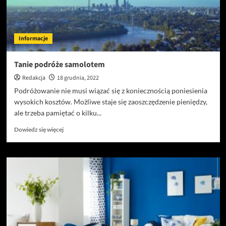
Informacje
Tanie podróże samolotem
Redakcja
18 grudnia, 2022
Podróżowanie nie musi wiązać się z koniecznością poniesienia
wysokich kosztów. Możliwe staje się zaoszczędzenie pieniędzy,
ale trzeba pamiętać o kilku...
Dowiedz
Dowiedz się więcej
się
więcej
o
Tanie
podróże
samolotem