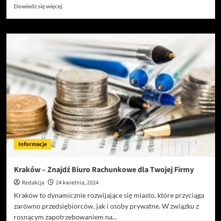
Dowiedz
Dowiedz się więcej
się
więcej
o
Ile
Kosztuje
Detektyw:
Ceny
Usług
Detektywistycznych
Informacje
Kraków – Znajdź Biuro Rachunkowe dla Twojej Firmy
Redakcja
24 kwietnia, 2024
Kraków to dynamicznie rozwijające się miasto, które przyciąga
zarówno przedsiębiorców, jak i osoby prywatne. W związku z
rosnącym zapotrzebowaniem na...