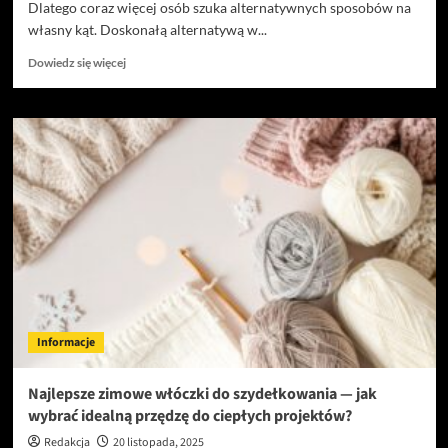
Dlatego coraz więcej osób szuka alternatywnych sposobów na
własny kąt. Doskonałą alternatywą w...
Dowiedz
Dowiedz się więcej
się
więcej
o
Jaki
jest
sekret
popularności
pawilonów
całorocznych?
Informacje
Najlepsze zimowe włóczki do szydełkowania — jak
wybrać idealną przędzę do ciepłych projektów?
Redakcja
20 listopada, 2025