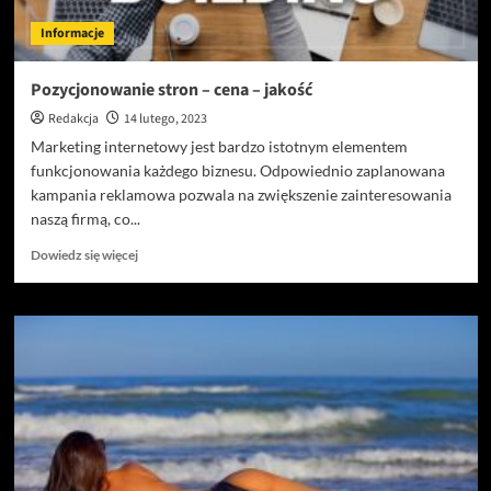
Informacje
Pozycjonowanie stron – cena – jakość
Redakcja
14 lutego, 2023
Marketing internetowy jest bardzo istotnym elementem
funkcjonowania każdego biznesu. Odpowiednio zaplanowana
kampania reklamowa pozwala na zwiększenie zainteresowania
naszą firmą, co...
Dowiedz
Dowiedz się więcej
się
więcej
o
Pozycjonowanie
stron
–
cena
–
jakość