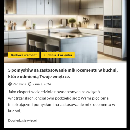
trawa
idealna
na
place
zabaw
Budowa i remont
Kuchnia i Łazienka
5 pomysłów na zastosowanie mikrocementu w kuchni,
które odmienią Twoje wnętrze.
Redakcja
2 maja, 2024
Jako ekspert w dziedzinie nowoczesnych rozwiązań
wnętrzarskich, chciałbym podzielić się z Wami pięcioma
inspirującymi pomysłami na zastosowanie mikrocementu w
kuchni,...
Dowiedz
Dowiedz się więcej
się