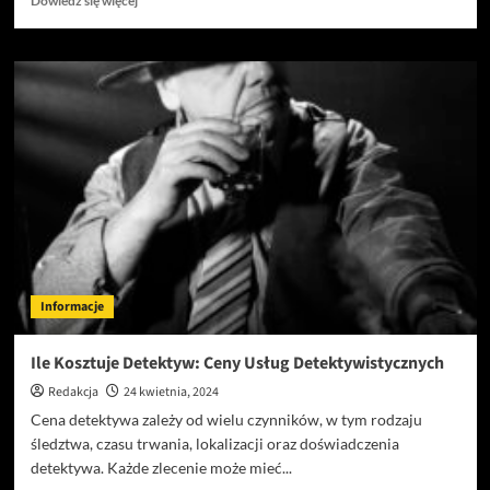
Dowiedz się więcej
się
więcej
o
Gdzie
Kupić
Gry
Planszowe:
Twoja
Przygoda
Zaczyna
Się
Tutaj
Informacje
Ile Kosztuje Detektyw: Ceny Usług Detektywistycznych
Redakcja
24 kwietnia, 2024
Cena detektywa zależy od wielu czynników, w tym rodzaju
śledztwa, czasu trwania, lokalizacji oraz doświadczenia
detektywa. Każde zlecenie może mieć...