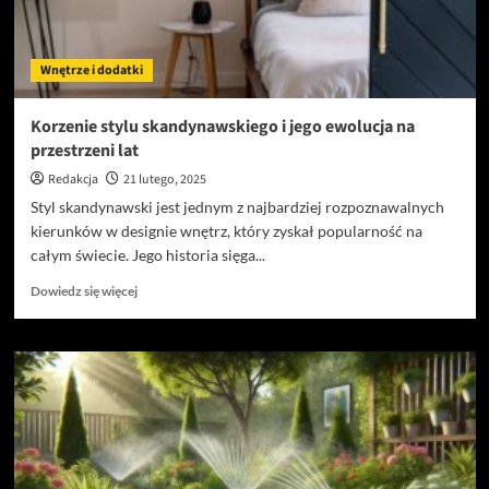
korzyści
Wnętrze i dodatki
Korzenie stylu skandynawskiego i jego ewolucja na
przestrzeni lat
Redakcja
21 lutego, 2025
Styl skandynawski jest jednym z najbardziej rozpoznawalnych
kierunków w designie wnętrz, który zyskał popularność na
całym świecie. Jego historia sięga...
Dowiedz
Dowiedz się więcej
się
więcej
o
Korzenie
stylu
skandynawskiego
i
jego
ewolucja