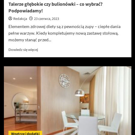
Talerze głębokie czy bulionówki – co wybrać?
Podpowiadamy!
Redakcja
23 czerwca, 2023
Elementem zdrowej diety są z pewnością zupy – ciepłe dania
pełne warzyw. Kiedy kompletujemy nową zastawę stołową,
możemy stanąć przed...
Dowiedz
Dowiedz się więcej
się
więcej
o
Talerze
głębokie
czy
bulionówki
–
co
wybrać?
Podpowiadamy!
Wnętrze i dodatki