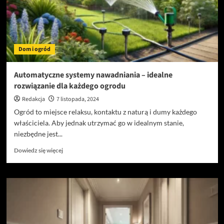
na
przestrzeni
lat
Dom i ogród
Automatyczne systemy nawadniania – idealne
rozwiązanie dla każdego ogrodu
Redakcja
7 listopada, 2024
Ogród to miejsce relaksu, kontaktu z naturą i dumy każdego
właściciela. Aby jednak utrzymać go w idealnym stanie,
niezbędne jest...
Dowiedz
Dowiedz się więcej
się
więcej
o
Automatyczne
systemy
nawadniania
–