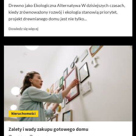
Drewno jako Ekologiczna Alternatywa W dzisiejszych czasach,
kiedy zrównoważony rozwój i ekologia stanowią priorytet,
projekt drewnianego domu jest nie tylko...
Dowiedz
Dowiedz się więcej
się
więcej
o
Przyjazny
Środowisku
Luksus:
Projekt
Drewnianego
Domu
i
Koszt
Budowy
Domu
Drewnianego
Nieruchomości
Zalety i wady zakupu gotowego domu