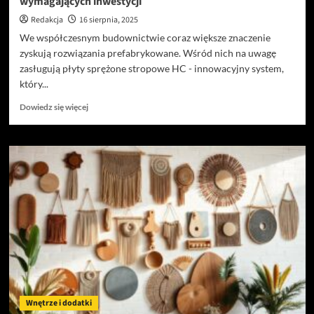
wymagających inwestycji
Redakcja
16 sierpnia, 2025
We współczesnym budownictwie coraz większe znaczenie
zyskują rozwiązania prefabrykowane. Wśród nich na uwagę
zasługują płyty sprężone stropowe HC - innowacyjny system,
który...
Dowiedz
Dowiedz się więcej
się
więcej
o
Płyty
sprężone
stropowe
HC
–
nowoczesne
stropy
dla
wymagających
inwestycji
Wnętrze i dodatki