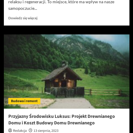
relaksu i regeneracji. To miejsce, które ma wpływ na nasze
samopoczucie...
Dowiedz
Dowiedz się więcej
się
więcej
o
Pościel
120×180
–
komfort
i
styl
w
każdej
sypialni
Budowa i remont
Przyjazny Środowisku Luksus: Projekt Drewnianego
Domu i Koszt Budowy Domu Drewnianego
Redakcja
13 sierpnia, 2023