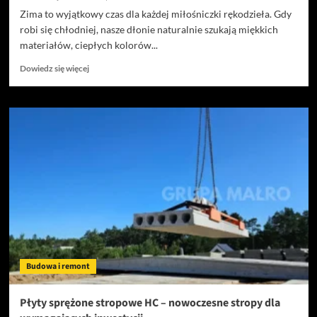
Zima to wyjątkowy czas dla każdej miłośniczki rękodzieła. Gdy
robi się chłodniej, nasze dłonie naturalnie szukają miękkich
materiałów, ciepłych kolorów...
Dowiedz
Dowiedz się więcej
się
więcej
o
Najlepsze
zimowe
włóczki
do
szydełkowania
—
jak
wybrać
idealną
przędzę
do
Budowa i remont
ciepłych
projektów?
Płyty sprężone stropowe HC – nowoczesne stropy dla