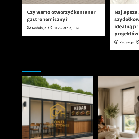
Czy warto otworzyć kontener
Najlepsze
gastronomiczny?
szydełkow
idealną pr
Redakcja
30 kwietnia, 2026
projektów
Redakcja
Nie przegap tych informacji