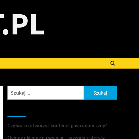
.PL
Szukaj:
Ostatnie wpisy
Czy warto otworzyć kontener gastronomiczny?
Osłony okienne na wymiar – wygoda, estetyka i