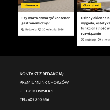
Informacje
Okna i drzwi
Czy warto otworzyć kontener
Osłony okienne n
gastronomiczny?
wygoda, estetyka
funkcjonalność 
Redakcja
30 kwietnia, 2026
rozwiązaniu
Redakcja
5 kwie
KONTAKT Z REDAKCJĄ:
PREMIUMLINK CHORZÓW
UL. BYTKOWSKA 5
TEL: 609 340 656