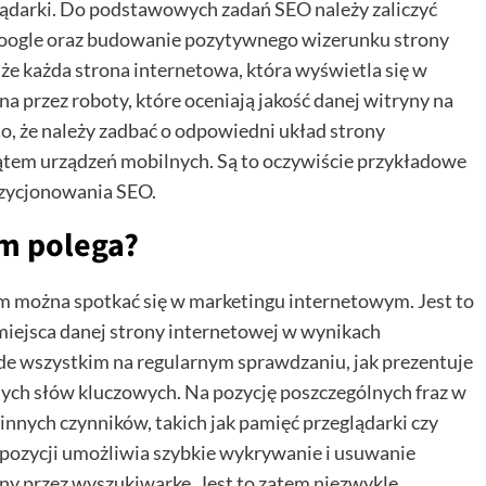
ądarki. Do podstawowych zadań SEO należy zaliczyć
oogle oraz budowanie pozytywnego wizerunku strony
 że każda strona internetowa, która wyświetla się w
 przez roboty, które oceniają jakość danej witryny na
, że należy zadbać o odpowiedni układ strony
kątem urządzeń mobilnych. Są to oczywiście przykładowe
ozycjonowania SEO.
ym polega?
rym można spotkać się w marketingu internetowym. Jest to
 miejsca danej strony internetowej w wynikach
de wszystkim na regularnym sprawdzaniu, jak prezentuje
nych słów kluczowych. Na pozycję poszczególnych fraz w
nnych czynników, takich jak pamięć przeglądarki czy
 pozycji umożliwia szybkie wykrywanie i usuwanie
y przez wyszukiwarkę. Jest to zatem niezwykle