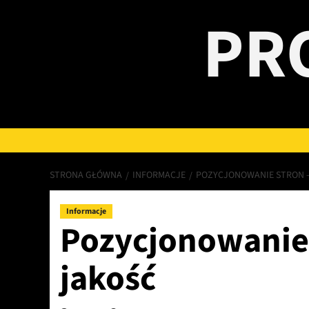
Przejdź
PR
do
treści
STRONA GŁÓWNA
INFORMACJE
POZYCJONOWANIE STRON –
Informacje
Pozycjonowanie 
jakość