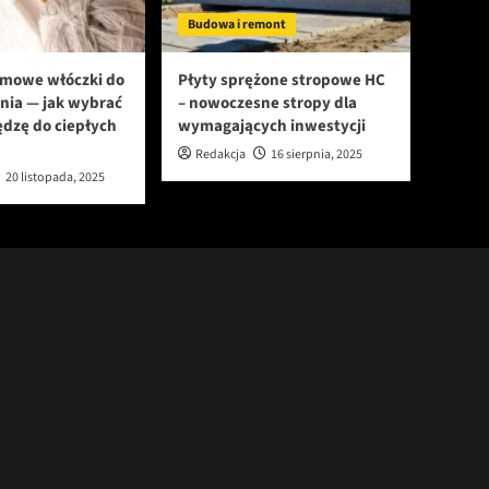
Budowa i remont
imowe włóczki do
Płyty sprężone stropowe HC
nia — jak wybrać
– nowoczesne stropy dla
ędzę do ciepłych
wymagających inwestycji
Redakcja
16 sierpnia, 2025
20 listopada, 2025