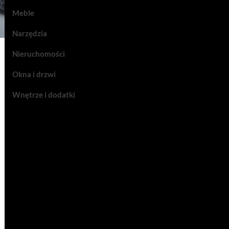
Meble
Narzędzia
Nieruchomości
Okna i drzwi
Wnętrze i dodatki