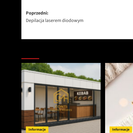
Zobacz
Poprzedni:
Depilacja laserem diodowym
wpisy
Podobne artykuły
Informacje
Informacje