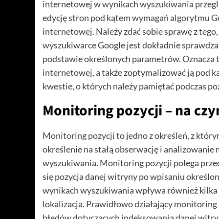
internetowej w wynikach wyszukiwania przegl
edycję stron pod kątem wymagań algorytmu G
internetowej. Należy zdać sobie sprawę z tego,
wyszukiwarce Google jest dokładnie sprawdzana
podstawie określonych parametrów. Oznacza to
internetowej, a także zoptymalizować ją pod 
kwestie, o których należy pamiętać podczas p
Monitoring pozycji – na cz
Monitoring pozycji
to jedno z określeń, z któ
określenie na stałą obserwację i analizowanie
wyszukiwania. Monitoring pozycji polega prze
się pozycja danej witryny po wpisaniu określo
wynikach wyszukiwania wpływa również kilka i
lokalizacja. Prawidłowo działający monitoring
błędów dotyczących indeksowania danej witryn