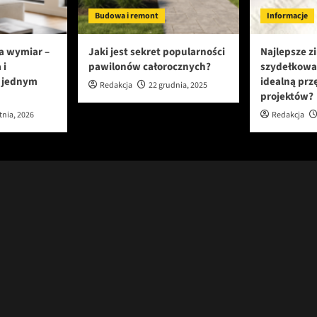
Budowa i remont
Informacje
a wymiar –
Jaki jest sekret popularności
Najlepsze z
 i
pawilonów całorocznych?
szydełkowa
w jednym
idealną prz
Redakcja
22 grudnia, 2025
projektów?
tnia, 2026
Redakcja