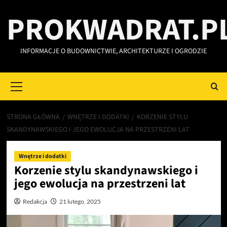
Przejdź
PROKWADRAT.P
do
treści
INFORMACJE O BUDOWNICTWIE, ARCHITEKTURZE I OGRODZIE
Primary
Menu
STRONA GŁÓWNA
WNĘTRZE I DODATKI
KORZENIE STYLU
SKANDYNAWSKIEGO I JEGO EWOLUCJA NA PRZESTRZENI LAT
Wnętrze i dodatki
Korzenie stylu skandynawskiego i
jego ewolucja na przestrzeni lat
Redakcja
21 lutego, 2025