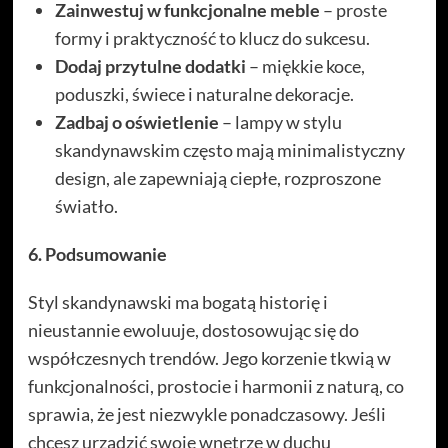
Zainwestuj w funkcjonalne meble
– proste
formy i praktyczność to klucz do sukcesu.
Dodaj przytulne dodatki
– miękkie koce,
poduszki, świece i naturalne dekoracje.
Zadbaj o oświetlenie
– lampy w stylu
skandynawskim często mają minimalistyczny
design, ale zapewniają ciepłe, rozproszone
światło.
6. Podsumowanie
Styl skandynawski ma bogatą historię i
nieustannie ewoluuje, dostosowując się do
współczesnych trendów. Jego korzenie tkwią w
funkcjonalności, prostocie i harmonii z naturą, co
sprawia, że jest niezwykle ponadczasowy. Jeśli
chcesz urządzić swoje wnętrze w duchu