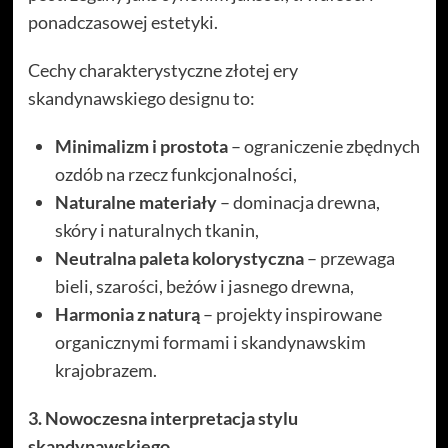
ponadczasowej estetyki.
Cechy charakterystyczne złotej ery
skandynawskiego designu to:
Minimalizm i prostota
– ograniczenie zbędnych
ozdób na rzecz funkcjonalności,
Naturalne materiały
– dominacja drewna,
skóry i naturalnych tkanin,
Neutralna paleta kolorystyczna
– przewaga
bieli, szarości, beżów i jasnego drewna,
Harmonia z naturą
– projekty inspirowane
organicznymi formami i skandynawskim
krajobrazem.
3. Nowoczesna interpretacja stylu
skandynawskiego