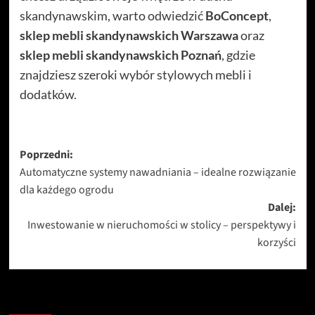
skandynawskim, warto odwiedzić
BoConcept
,
sklep mebli skandynawskich Warszawa
oraz
sklep mebli skandynawskich Poznań
, gdzie
znajdziesz szeroki wybór stylowych mebli i
dodatków.
Zobacz
Poprzedni:
Automatyczne systemy nawadniania – idealne rozwiązanie
wpisy
dla każdego ogrodu
Dalej:
Inwestowanie w nieruchomości w stolicy – perspektywy i
korzyści
Podobne artykuły