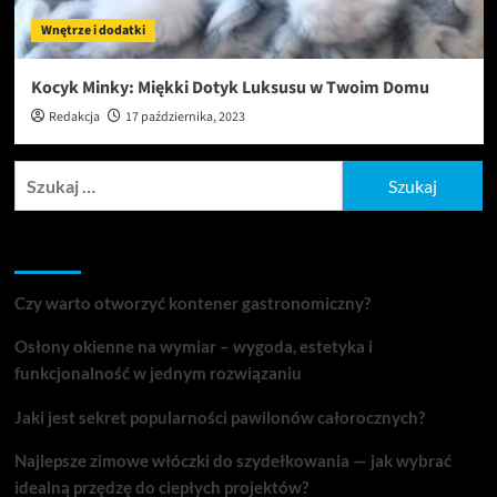
Wnętrze i dodatki
Kocyk Minky: Miękki Dotyk Luksusu w Twoim Domu
Redakcja
17 października, 2023
Szukaj:
Ostatnie wpisy
Czy warto otworzyć kontener gastronomiczny?
Osłony okienne na wymiar – wygoda, estetyka i
funkcjonalność w jednym rozwiązaniu
Jaki jest sekret popularności pawilonów całorocznych?
Najlepsze zimowe włóczki do szydełkowania — jak wybrać
idealną przędzę do ciepłych projektów?