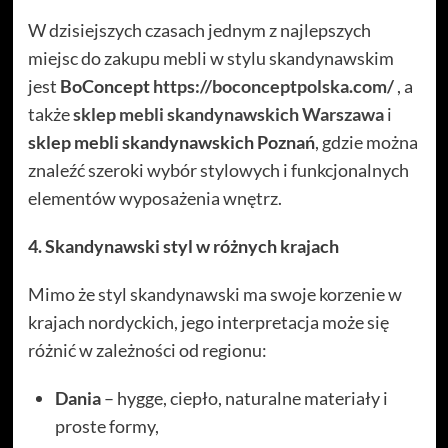
W dzisiejszych czasach jednym z najlepszych
miejsc do zakupu mebli w stylu skandynawskim
jest
BoConcept
https://boconceptpolska.com/
, a
także
sklep mebli skandynawskich Warszawa
i
sklep mebli skandynawskich Poznań
, gdzie można
znaleźć szeroki wybór stylowych i funkcjonalnych
elementów wyposażenia wnętrz.
4. Skandynawski styl w różnych krajach
Mimo że styl skandynawski ma swoje korzenie w
krajach nordyckich, jego interpretacja może się
różnić w zależności od regionu:
Dania
– hygge, ciepło, naturalne materiały i
proste formy,