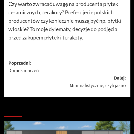
Czy warto zwracać uwagę na producenta płytek
ceramicznych, terakoty? Preferujecie polskich
producentów czy koniecznie muszą być np. płytki
włoskie? To moje dylematy, decyzje do podjęcia
przed zakupem płytek i terakoty.
Zobacz
Poprzedni:
Domek marzeń
wpisy
Dalej:
Minimalistycznie, czyli jasno
Podobne artykuły