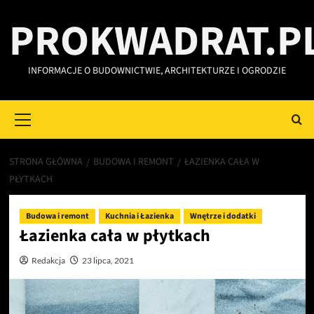
Przejdź
PROKWADRAT.P
do
treści
INFORMACJE O BUDOWNICTWIE, ARCHITEKTURZE I OGRODZIE
Primary
Menu
STRONA GŁÓWNA
BUDOWA I REMONT
ŁAZIENKA CAŁA W
PŁYTKACH
Budowa i remont
Kuchnia i Łazienka
Wnętrze i dodatki
Łazienka cała w płytkach
Redakcja
23 lipca, 2021