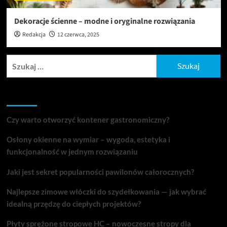
Dekoracje ścienne – modne i oryginalne rozwiązania
Redakcja
12 czerwca, 2025
Szukaj:
Ostatnie wpisy
Czy warto otworzyć kontener gastronomiczny?
Osłony okienne na wymiar – wygoda, estetyka i
funkcjonalność w jednym rozwiązaniu
Jaki jest sekret popularności pawilonów całorocznych?
Najlepsze zimowe włóczki do szydełkowania — jak wybrać
idealną przędzę do ciepłych projektów?
Płyty sprężone stropowe HC – nowoczesne stropy dla