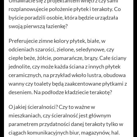
Umawiacie się z projektantem wnętrz czy sami
rozplanowujecie położenie płytek i terakoty. Co
byście poradzili osobie, która będzie urządzała
swoją pierwszą łazienkę?
Preferujecie zimne kolory płytek, białe, w
odcieniach szarości, zielone, seledynowe, czy
ciepłe beże, żółcie, pomarańcze, brązy. Całe ściany
jednolite, czy może każda ściana z innych płytek
ceramicznych, na przykład wkoło lustra, obudowa
wanny czy toalety będą zaakcentowane płytkami z
deseniem. Na podłodze kładziecie terakotę?
O jakiej ścieralności? Czy to ważne w
mieszkaniach, czy ścieralność jest głównym
parametrem przydatności danej terakoty tylko w
ciągach komunikacyjnych biur, magazynów, hal.